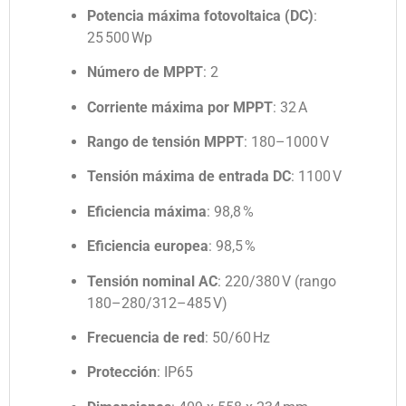
Potencia máxima fotovoltaica (DC)
:
25 500 Wp
Número de MPPT
: 2
Corriente máxima por MPPT
: 32 A
Rango de tensión MPPT
:
180–1000 V
Tensión máxima de entrada DC
:
1100 V
Eficiencia máxima
:
98,8 %
Eficiencia europea
:
98,5 %
Tensión nominal AC
:
220/380 V (rango
180–280/312–485 V)
Frecuencia de red
:
50/60 Hz
Protección
: IP65