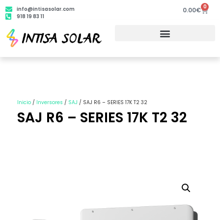
0
info@intisasolar.com
0.00
€
918 19 83 11
Inicio
/
Inversores
/
SAJ
/ SAJ R6 – SERIES 17K T2 32
SAJ R6 – SERIES 17K T2 32