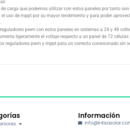
las
 de carga que podemos utilizar con estos paneles por tanto son
 uso de mppt por su mayor rendimiento y para poder aprovecha
.
reguladores pwm con estos paneles en sistemas a 24 y 48 volt
umenta ligeramente el voltaje respecto a un panel de 72 células
los reguladores pwm y mppt para un correcto conexionado sin so
gorías
Información
info@intisasolar.co
ersores