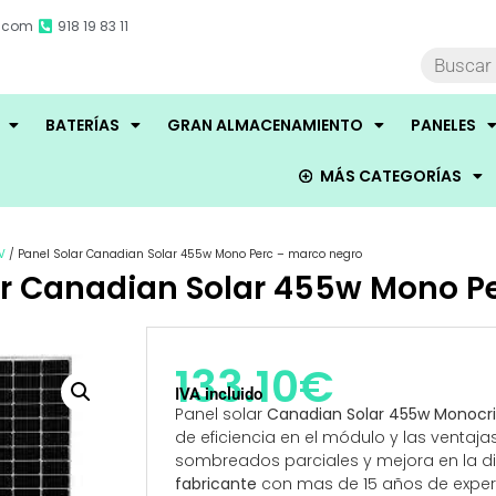
r.com
918 19 83 11
BATERÍAS
GRAN ALMACENAMIENTO
PANELES
MÁS CATEGORÍAS
V
/ Panel Solar Canadian Solar 455w Mono Perc – marco negro
ar Canadian Solar 455w Mono P
133.10
€
IVA incluido
Panel solar
Canadian Solar 455w Monocris
de eficiencia en el módulo y las ventaja
sombreados parciales y mejora en la d
fabricante
con mas de 15 años de experi