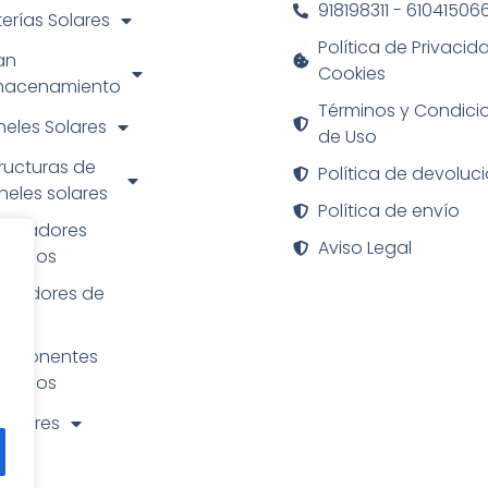
918198311 - 61041506
erías Solares
Política de Privacid
an
Cookies
macenamiento
Términos y Condici
neles Solares
de Uso
ructuras de
Política de devoluc
neles solares
Política de envío
neradores
Aviso Legal
ctricos
rgadores de
che
mponentes
ctricos
 Solares