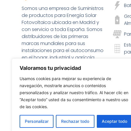
Bat
Somos una empresa de Suministros
de productos para Energía Solar
Gr
Fotovoltaica ubicada en Madrid y
Al
con servicio a toda España. Somos
Pa
distribuidores de las primeras
marcas mundiales para sus
Est
instalaciones para el autoconsumo
pa
en el hogar, industrial y agrícola.
Ge
Gran stock permanente para
Valoramos tu privacidad
elé
suministros rápidos con máximas
garantías.
Ca
Usamos cookies para mejorar su experiencia de
co
navegación, mostrarle anuncios o contenidos
personalizados y analizar nuestro tráfico. Al hacer clic en
Co
“Aceptar todo” usted da su consentimiento a nuestro uso
elé
de las cookies.
Kit
Personalizar
Rechazar todo
Aceptar todo