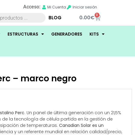
Acceso:
Mi Cuenta
Iniciar sesión
0
0.00
€
BLOG
ESTRUCTURAS
GENERADORES
KITS
erc – marco negro
talino Perc
. Un panel de última generación con un 21,5%
s de la tecnología de célula partida en la gestión de
isipación de temperaturas.
Canadian Solar
es un
encia y un referente mundial en relación calidad/precio,