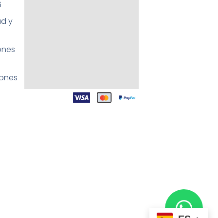
6
ad y
ones
iones