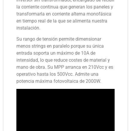
la corriente continua que generan los paneles y
transformarla en corriente alterna monofásica
en tiempo real de la que se alimenta nuestra
instalación.
Su rango de tensión permite dimensionar
menos strings en paralelo porque su única
entrada soporta un máximo de 10A de
intensidad, lo que reduce costes de material y
mano de obra. Su MPP arranca en 210Vcc y es
operativo hasta los 500Vcc. Admite una
potencia máxima fotovoltaica de 2000W.