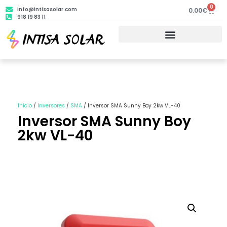
0
info@intisasolar.com
0.00
€
918 19 83 11
Inicio
/
Inversores
/
SMA
/ Inversor SMA Sunny Boy 2kw VL-40
Inversor SMA Sunny Boy
2kw VL-40