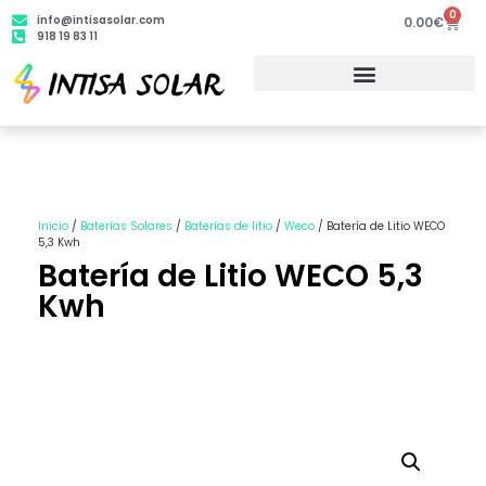
0
info@intisasolar.com
0.00
€
918 19 83 11
Inicio
/
Baterías Solares
/
Baterías de litio
/
Weco
/ Batería de Litio WECO
5,3 Kwh
Batería de Litio WECO 5,3
Kwh