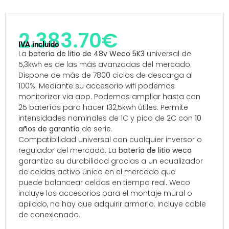
2.383.70
€
IVA incluido
La
batería de litio de 48v Weco
5K3
universal de
5,3kwh es de las más avanzadas del mercado.
Dispone de más de 7800 ciclos de descarga al
100%. Mediante su accesorio wifi podemos
monitorizar via app. Podemos ampliar hasta con
25 baterías para hacer 132,5kwh útiles. Permite
intensidades nominales de 1C y pico de 2C con
10
años de garantía
de serie.
Compatibilidad universal con cualquier inversor o
regulador del mercado. La
batería de litio weco
garantiza su durabilidad gracias a un ecualizador
de celdas activo único en el mercado que
puede balancear celdas en tiempo real. Weco
incluye los accesorios para el montaje mural o
apilado, no hay que adquirir armario. Incluye cable
de conexionado.